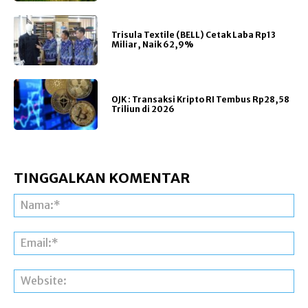
Trisula Textile (BELL) Cetak Laba Rp13
Miliar, Naik 62,9%
OJK : Transaksi Kripto RI Tembus Rp28,58
Triliun di 2026
TINGGALKAN KOMENTAR
Na
Ema
Web