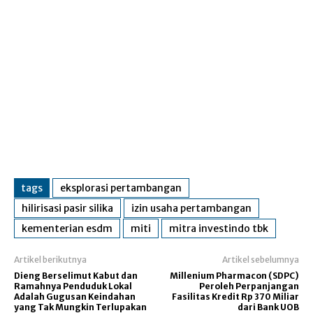
tags
eksplorasi pertambangan
hilirisasi pasir silika
izin usaha pertambangan
kementerian esdm
miti
mitra investindo tbk
Artikel berikutnya
Artikel sebelumnya
Dieng Berselimut Kabut dan
Millenium Pharmacon (SDPC)
Ramahnya Penduduk Lokal
Peroleh Perpanjangan
Adalah Gugusan Keindahan
Fasilitas Kredit Rp 370 Miliar
yang Tak Mungkin Terlupakan
dari Bank UOB