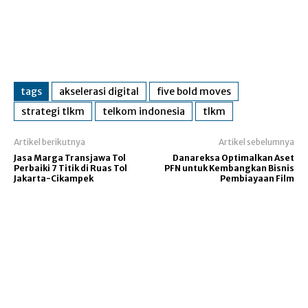
tags
akselerasi digital
five bold moves
strategi tlkm
telkom indonesia
tlkm
Artikel berikutnya
Artikel sebelumnya
Jasa Marga Transjawa Tol
Danareksa Optimalkan Aset
Perbaiki 7 Titik di Ruas Tol
PFN untuk Kembangkan Bisnis
Jakarta-Cikampek
Pembiayaan Film