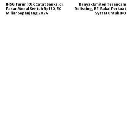
IHSG Turun! OJK Catat Sanksi di
Banyak Emiten Terancam
Pasar Modal Sentuh Rp130,50
Delisting, BEI Bakal Perkuat
Miliar Sepanjang 2024
Syarat untuk IPO