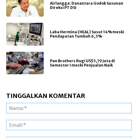
Airlangga: Danantara Godok Susunan
Direksi PT DSI
Laba Hermina (HEAL) Susut 14% meski
Pendapatan Tumbuh 6,5%
Pan Brothers Rugi US$5,19 Juta di
Semester I meski Penjualan Naik
TINGGALKAN KOMENTAR
Na
Ema