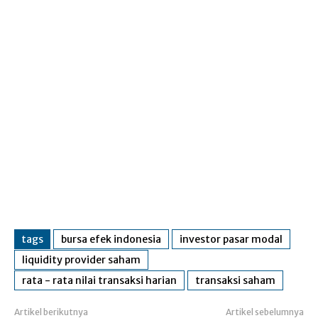
tags
bursa efek indonesia
investor pasar modal
liquidity provider saham
rata - rata nilai transaksi harian
transaksi saham
Artikel berikutnya
Artikel sebelumnya