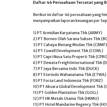
Daftar 46 Perusahaan Tercatat yang B
Berikut ini daftar 46 perusahaan yang hi
menyampaikan laporan keuangan per Se
1) PT Armidian Karyatama Tbk (ARMY)
2) PT Borneo Olah Sarana Sukses Tbk (B
3) PT Cahaya Bintang Medan Tbk (CBMF)
4) PT Cowell Development Tbk (COWL)
5) PT Capri Nusa Satu Properti Tbk (CPRI
6) PT Dewata Freightinternational Tbk (
7) PT Jaya Bersama Indo Tbk (DUCK)
8) PT Eterindo Wahanatama Tbk (ETWA)
9) PT Forza Land Indonesia Tbk (FORZ)
10) PT Aksara Global Development Tbk 
11) PT Golden Plantation Tbk (GOLL)
12) PT HK Metals Utama Tbk (HKMU)
13) PT Hotel Mandarine Regency Tbk (H