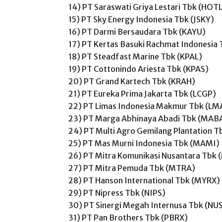
14) PT Saraswati Griya Lestari Tbk (HOT
15) PT Sky Energy Indonesia Tbk (JSKY)
16) PT Darmi Bersaudara Tbk (KAYU)
17) PT Kertas Basuki Rachmat Indonesia 
18) PT Steadfast Marine Tbk (KPAL)
19) PT Cottonindo Ariesta Tbk (KPAS)
20) PT Grand Kartech Tbk (KRAH)
21) PT Eureka Prima Jakarta Tbk (LCGP)
22) PT Limas Indonesia Makmur Tbk (LM
23) PT Marga Abhinaya Abadi Tbk (MAB
24) PT Multi Agro Gemilang Plantation 
25) PT Mas Murni Indonesia Tbk (MAMI)
26) PT Mitra Komunikasi Nusantara Tbk
27) PT Mitra Pemuda Tbk (MTRA)
28) PT Hanson International Tbk (MYRX)
29) PT Nipress Tbk (NIPS)
30) PT Sinergi Megah Internusa Tbk (NU
31) PT Pan Brothers Tbk (PBRX)