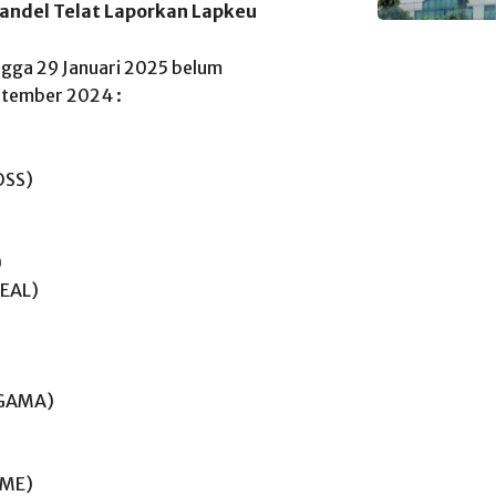
andel Telat Laporkan Lapkeu
ngga 29 Januari 2025 belum
ptember 2024 :
OSS)
)
DEAL)
(GAMA)
OME)