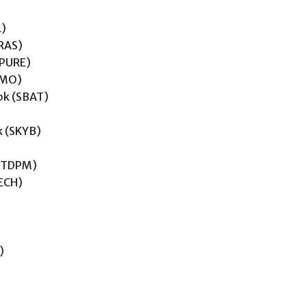
L)
PRAS)
(PURE)
RIMO)
Tbk (SBAT)
k (SKYB)
 (TDPM)
TECH)
)