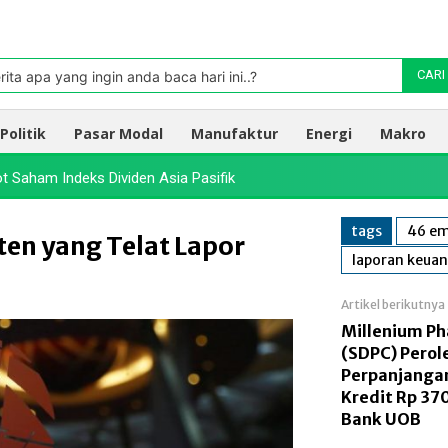
Pasar
oleh TradingView
rita apa yang ingin anda baca hari ini..?
CARI
Politik
Pasar Modal
Manufaktur
Energi
Makro
 Saham Indeks Dividen Asia Pasifik
tags
46 em
ten yang Telat Lapor
laporan keua
Artikel berikutnya
Millenium P
(SDPC) Perol
Perpanjangan
Kredit Rp 370
Bank UOB