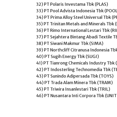
32) PT Polaris Investama Tbk (PLAS)
33) PT Pool Advista Indonesia Tbk (POO
34) PT Prima Alloy Steel Universal Tbk (
35) PT Trinitan Metals and Minerals Tbk 
36) PT Rimo International Lestari Tbk (
37) PT Sejahtera Bintang Abadi Textile 
38) PT Siwani Makmur Tbk (SIMA)
39) PT Northcliff Citranusa Indonesia Tb
40) PT Sugih Energy Tbk (SUGI)
41) PT Tianrong Chemicals Industry Tbk
42) PT Indosterling Technomedia Tbk (
43) PT Sunindo Adipersada Tbk (TOYS)
44) PT Trada Alam Minera Tbk (TRAM)
45) PT Triwira Insanlestari Tbk (TRIL)
46) PT Nusantara Inti Corpora Tbk (UNIT