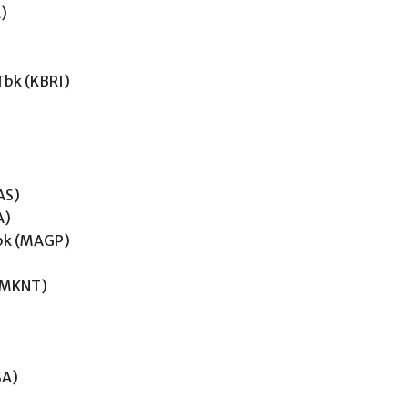
L)
Tbk (KBRI)
AS)
A)
Tbk (MAGP)
 (MKNT)
SA)