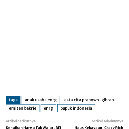
tags
anak usaha enrg
asta cita prabowo-gibran
emiten bakrie
enrg
pupuk indonesia
Artikel berikutnya
Artikel sebelumnya
Kenaikan Harga Tak Wajar, BEI
Haus Kekayaan, Crazy Rich