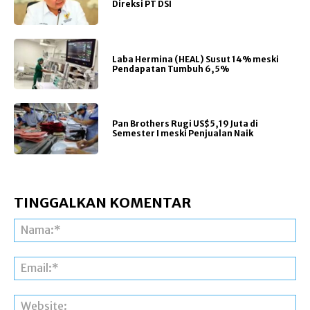
Direksi PT DSI
Laba Hermina (HEAL) Susut 14% meski
Pendapatan Tumbuh 6,5%
Pan Brothers Rugi US$5,19 Juta di
Semester I meski Penjualan Naik
TINGGALKAN KOMENTAR
Na
Ema
Web