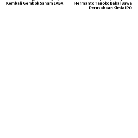
Kembali Gembok Saham LABA
Hermanto Tanoko Bakal Bawa
Perusahaan Kimia IPO