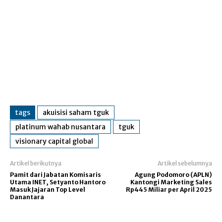
tags
akuisisi saham tguk
platinum wahab nusantara
tguk
visionary capital global
Artikel berikutnya
Artikel sebelumnya
Pamit dari Jabatan Komisaris
Agung Podomoro (APLN)
Utama INET, Setyanto Hantoro
Kantongi Marketing Sales
Masuk Jajaran Top Level
Rp445 Miliar per April 2025
Danantara