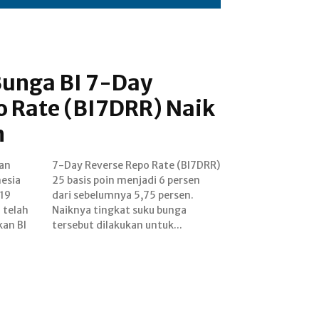
Bunga BI 7-Day
o Rate (BI7DRR) Naik
n
wan
RR)
esia
ersen
-19
en.
 telah
bunga
an BI
tersebut dilakukan untuk...