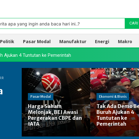
Pasar
oleh TradingView
rita apa yang ingin anda baca hari ini..?
CARI
Politik
Pasar Modal
Manufaktur
Energi
Makro
h Ajukan 4 Tuntutan ke Pemerintah
DRR
a
Pasar Modal
Ekonomi & Bisnis
Harga Saham
Tak Ada Demo Be
Melonjak, BEI Awasi
Buruh Ajukan 4
Pergerakan CBPE dan
Tuntutan ke
IATA
Pemerintah