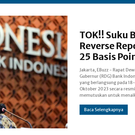
TOK!! Suku 
Reverse Rep
25 Basis Poi
Jakarta, EBuzz - Rapat De
7-Day Reverse Repo Rate (BI7D
Gubernur (RDG) Bank Indon
25 basis poin menjadi 6 p
yang berlangsung pada 18
dari sebelumnya 5,75 pers
Oktober 2023 secara resmi
Naiknya tingkat suku 
memutuskan untuk menaik
Baca Selengkapnya