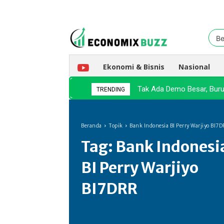
Be
Ekonomi & Bisnis
Nasional
Tak Ada Demo Besar, Buru
TRENDING
Beranda
Topik
Bank Indonesia BI Perry Warjiyo BI7
Tag:
Bank Indonesi
BI Perry Warjiyo
BI7DRR