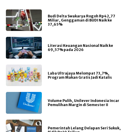
Budi Delta Swakarya Rogoh Rp42,77
Miliar, Genggaman di BUDI Naik ke
37,65%
Literasi Keuangan Nasional Naik ke
69,57% pada 2026
Laba Ultrajaya Melompat 73,7%,
Program Makan Gratis Jadi Katalis
Volume Pulih, Unilever Indonesia Incar
Pemulihan Margin di Semester II
Pemerintah Lelang Delapan Seri Sukuk,