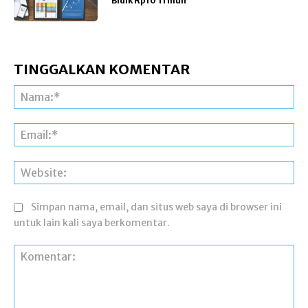
Bidik Rp10 Triliun
TINGGALKAN KOMENTAR
Na
Ema
Web
Simpan nama, email, dan situs web saya di browser ini
untuk lain kali saya berkomentar.