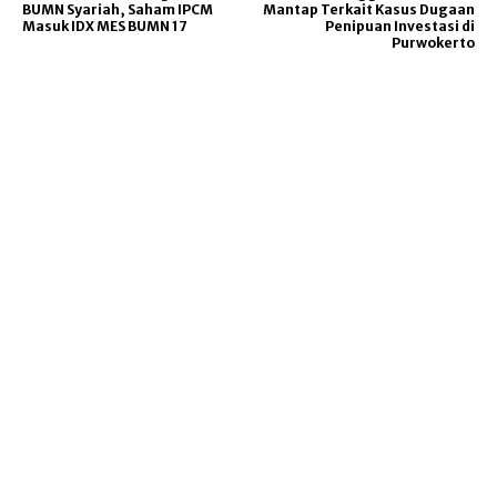
BUMN Syariah, Saham IPCM
Mantap Terkait Kasus Dugaan
Masuk IDX MES BUMN 17
Penipuan Investasi di
Purwokerto