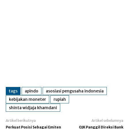
tags
apindo
asosiasi pengusaha indonesia
kebijakan moneter
rupiah
shinta widjaja khamdani
Artikel berikutnya
Artikel sebelumnya
Perkuat Posisi Sebagai Emiten
OJK Panggil Direksi Bank