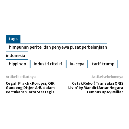
tags
himpunan peritel dan penyewa pusat perbelanjaan
indonesia
hippindo
industri ritel ri
iu-cepa
tarif trump
Artikel berikutnya
Artikel sebelumnya
Cegah Praktik Korupsi, OJK
Cetak Rekor! Transaksi QRIS
Gandeng Ditjen AHU dalam
Livin’ by Mandiri Antar Negara
Pertukaran Data Strategis
Tembus Rp49 Miliar