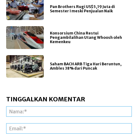
Pan Brothers Rugi US$5,19 Juta di
Semester I meski Penjualan Naik
Konsorsium China Restui
Pengambilalihan Utang Whoosh oleh
Kemenkeu
Saham BACH ARB Tiga Hari Beruntun,
Ambles 38% dari Puncak
TINGGALKAN KOMENTAR
Na
Ema