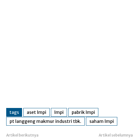
tags
aset lmpi
lmpi
pabrik lmpi
pt langgeng makmur industri tbk.
saham lmpi
Artikel berikutnya
Artikel sebelumnya