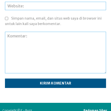
Web
Simpan nama, email, dan situs web saya di browser ini
untuk lain kali saya berkomentar.
Komentar:
Pedoman Siber
Copyright © E - Buzz