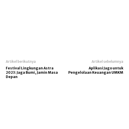
Artikel berikutnya
Artikel sebelumnya
Festival Lingkungan Astra
Aplikasi Jago untuk
2023: Jaga Bumi, Jamin Masa
Pengelolaan Keuangan UMKM
Depan