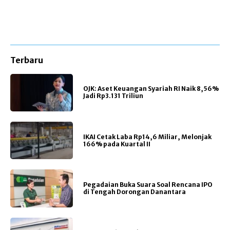
Terbaru
OJK: Aset Keuangan Syariah RI Naik 8,56%
Jadi Rp3.131 Triliun
IKAI Cetak Laba Rp14,6 Miliar, Melonjak
166% pada Kuartal II
Pegadaian Buka Suara Soal Rencana IPO
di Tengah Dorongan Danantara