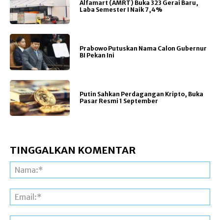
Alfamart (AMRT) Buka 323 Gerai Baru,
Laba Semester I Naik 7,4%
Prabowo Putuskan Nama Calon Gubernur
BI Pekan Ini
Putin Sahkan Perdagangan Kripto, Buka
Pasar Resmi 1 September
TINGGALKAN KOMENTAR
Na
Ema