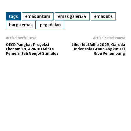
tags
emas antam
emas galeri24
emas ubs
harga emas
pegadaian
Artikel berikutnya
Artikel sebelumnya
OECD Pangkas Proyeksi
Libur Idul Adha 2025, Garuda
Ekonomi RI, APINDO Minta
Indonesia Group Angkut 331
Pemerintah Genjot Stimulus
Ribu Penumpang