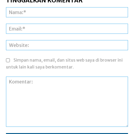
TINGGALKAN KOMENTAR
Na
Ema
Web
Simpan nama, email, dan situs web saya di browser ini
untuk lain kali saya berkomentar.
Komentar: