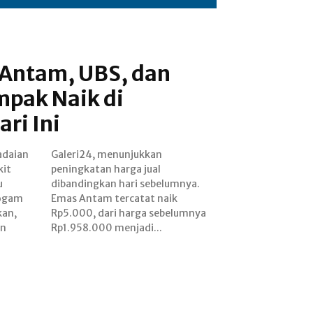
Antam, UBS, dan
mpak Naik di
ri Ini
adaian
kkan
kit
al
u
.
logam
naik
kan,
mnya
an
Rp1.958.000 menjadi...