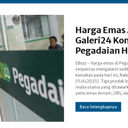
Harga Emas 
Galeri24 Ko
Pegadaian Ha
EBuzz - Harga emas di Peg
Galeri24, menunju
terpantau mengalami sedi
peningkatan harga ju
kenaikan pada hari ini, Rab
dibandingkan hari sebelumnya
(11/6/2025). Tiga produk 
Emas Antam tercatat 
mulia utama yang ditawar
Rp5.000, dari harga sebelu
yaitu emas Antam, UBS, d
Baca Selengkapnya