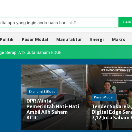
Pasar
oleh TradingView
rita apa yang ingin anda baca hari ini..?
CARI
Politik
Pasar Modal
Manufaktur
Energi
Makro
Edge Serap 7,12 Juta Saham EDGE
Ekonomi & Bisnis
Pasar Modal
DPR Minta
Pemerintah Hati-Hati
Tender Sukarela
Ambil Alih Saham
Digital Edge Ser
KCIC
7,12 Juta Saham