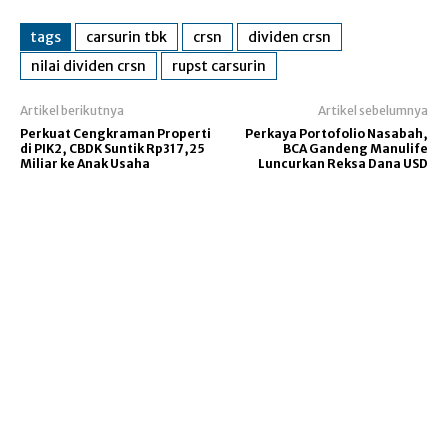
tags
carsurin tbk
crsn
dividen crsn
nilai dividen crsn
rupst carsurin
Artikel berikutnya
Artikel sebelumnya
Perkuat Cengkraman Properti
Perkaya Portofolio Nasabah,
di PIK2, CBDK Suntik Rp317,25
BCA Gandeng Manulife
Miliar ke Anak Usaha
Luncurkan Reksa Dana USD