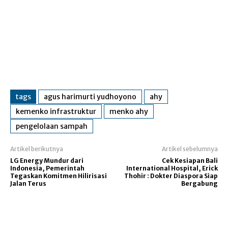
tags
agus harimurti yudhoyono
ahy
kemenko infrastruktur
menko ahy
pengelolaan sampah
Artikel berikutnya
Artikel sebelumnya
LG Energy Mundur dari
Cek Kesiapan Bali
Indonesia, Pemerintah
International Hospital, Erick
Tegaskan Komitmen Hilirisasi
Thohir : Dokter Diaspora Siap
Jalan Terus
Bergabung