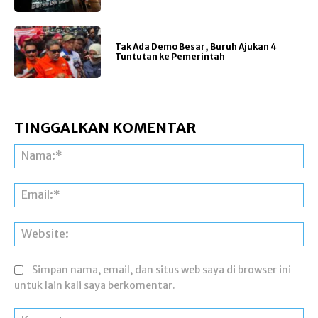
Tak Ada Demo Besar, Buruh Ajukan 4
Tuntutan ke Pemerintah
TINGGALKAN KOMENTAR
Na
Ema
Web
Simpan nama, email, dan situs web saya di browser ini
untuk lain kali saya berkomentar.