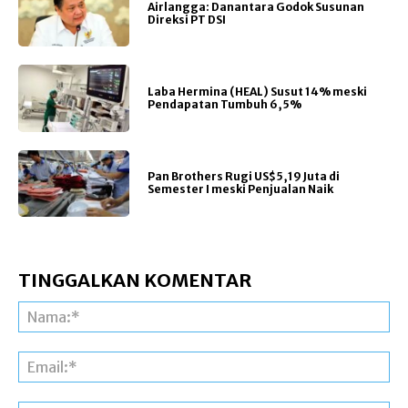
Airlangga: Danantara Godok Susunan
Direksi PT DSI
Laba Hermina (HEAL) Susut 14% meski
Pendapatan Tumbuh 6,5%
Pan Brothers Rugi US$5,19 Juta di
Semester I meski Penjualan Naik
TINGGALKAN KOMENTAR
Na
Ema