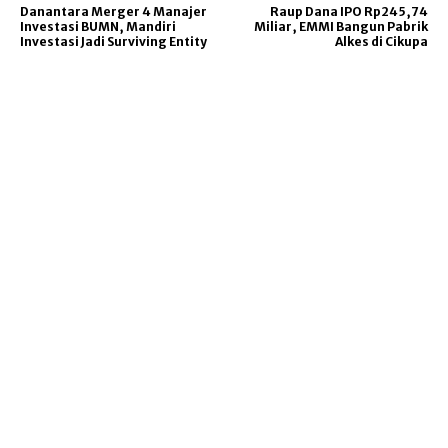
Danantara Merger 4 Manajer
Raup Dana IPO Rp245,74
Investasi BUMN, Mandiri
Miliar, EMMI Bangun Pabrik
Investasi Jadi Surviving Entity
Alkes di Cikupa