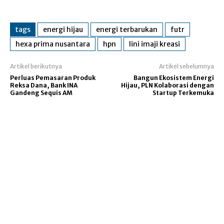
tags
energi hijau
energi terbarukan
futr
hexa prima nusantara
hpn
lini imaji kreasi
Artikel berikutnya
Artikel sebelumnya
Perluas Pemasaran Produk
Bangun Ekosistem Energi
Reksa Dana, Bank INA
Hijau, PLN Kolaborasi dengan
Gandeng Sequis AM
Startup Terkemuka