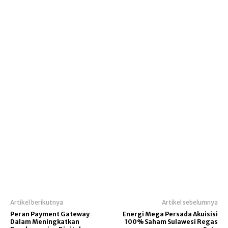
Artikel berikutnya
Artikel sebelumnya
Peran Payment Gateway
Energi Mega Persada Akuisisi
Dalam Meningkatkan
100% Saham Sulawesi Regas