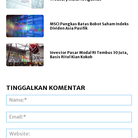
MSCI Pangkas Batas Bobot Saham Indeks
Dividen Asia Pasifik
Investor Pasar Modal RI Tembus 30 Juta,
Basis Ritel Kian Kokoh
TINGGALKAN KOMENTAR
Na
Ema
Web