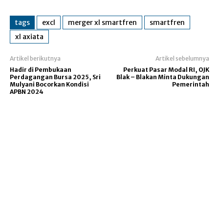
tags
excl
merger xl smartfren
smartfren
xl axiata
Artikel berikutnya
Artikel sebelumnya
Hadir di Pembukaan
Perkuat Pasar Modal RI, OJK
Perdagangan Bursa 2025, Sri
Blak – Blakan Minta Dukungan
Mulyani Bocorkan Kondisi
Pemerintah
APBN 2024