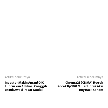
Artikel berikutnya
Artikel sebelumnya
Investor Makin Aman! OJK
Cinema21 (CNMA) Rogoh
Luncurkan Aplikasi Canggih
Kocek Rp300 Miliar Untuk Aksi
untuk Awasi Pasar Modal
Buy Back Saham