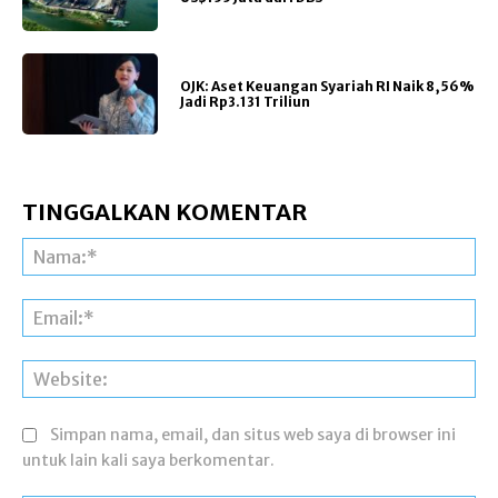
OJK: Aset Keuangan Syariah RI Naik 8,56%
Jadi Rp3.131 Triliun
TINGGALKAN KOMENTAR
Na
Ema
Web
Simpan nama, email, dan situs web saya di browser ini
untuk lain kali saya berkomentar.