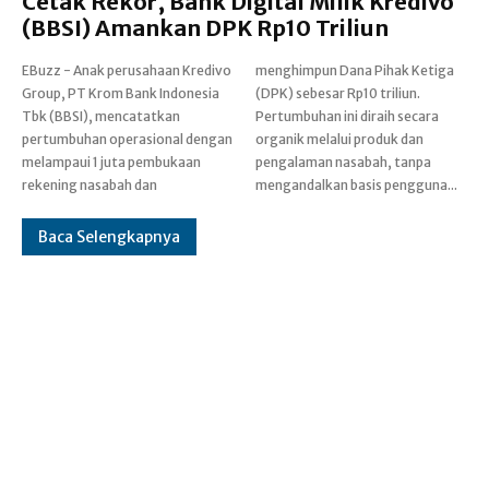
Cetak Rekor, Bank Digital Milik Kredivo
(BBSI) Amankan DPK Rp10 Triliun
EBuzz - Anak perusahaan Kredivo
menghimpun Dana Pihak Ketiga
Group, PT Krom Bank Indonesia
(DPK) sebesar Rp10 triliun.
Tbk (BBSI), mencatatkan
Pertumbuhan ini diraih secara
pertumbuhan operasional dengan
organik melalui produk dan
melampaui 1 juta pembukaan
pengalaman nasabah, tanpa
rekening nasabah dan
mengandalkan basis pengguna...
Baca Selengkapnya