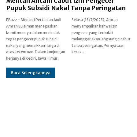
Mentan Ancam Cabut Izin Pengecer
Pupuk Subsidi Nakal Tanpa Peringatan
EBuzz - Menteri Pertanian Andi
Selasa (15/7/2025), Amran
Amran Sulaiman menegaskan
menyampaikan bahwa izin
komitmennya dalam menindak
pengecer yang terbukti
tegas pengecer pupuk subsidi
melanggar akan langsung dicabut
nakal yang menaikkan harga di
tanpa peringatan. Pernyataan
atas ketentuan. Dalam kunjungan
keras...
kerjanya di Kediri, Jawa Timur,
Baca Selengkapnya