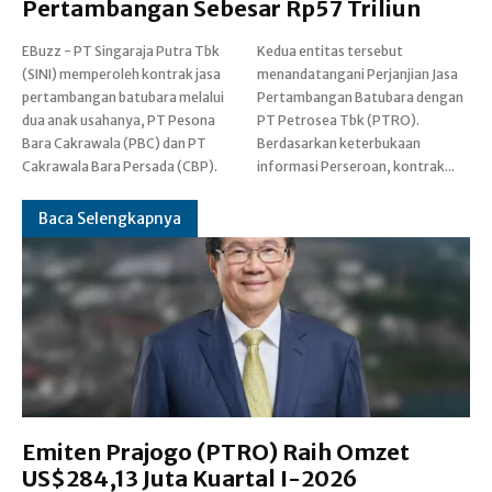
Pertambangan Sebesar Rp57 Triliun
EBuzz - PT Singaraja Putra Tbk
Kedua entitas tersebut
(SINI) memperoleh kontrak jasa
menandatangani Perjanjian Jasa
pertambangan batubara melalui
Pertambangan Batubara dengan
dua anak usahanya, PT Pesona
PT Petrosea Tbk (PTRO).
Bara Cakrawala (PBC) dan PT
Berdasarkan keterbukaan
Cakrawala Bara Persada (CBP).
informasi Perseroan, kontrak...
Baca Selengkapnya
Emiten Prajogo (PTRO) Raih Omzet
US$284,13 Juta Kuartal I-2026