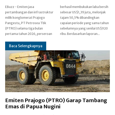
EBuzz - Emiten jasa
berhasil membukukan laba bersih
pertambangan dan infrastruktur
sebesar US$1,39 juta, melonjak
milik konglomerat Prajogo
tajam 50,5% dibandingkan
Pangestu, PT Petrosea Tbk
capaian periode yang sama tahun
(PTRO) selama tiga bulan
sebelumnya yang senilai US$920
pertama tahun 2026, perseroan
ribu. Berdasarkan laporan...
Baca Selengkapnya
Emiten Prajogo (PTRO) Garap Tambang
Emas di Papua Nugini