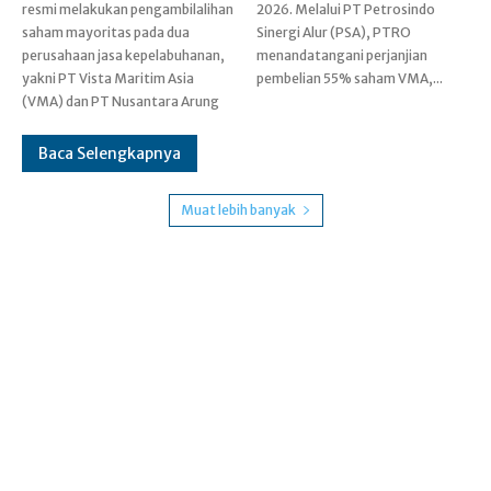
resmi melakukan pengambilalihan
2026. Melalui PT Petrosindo
saham mayoritas pada dua
Sinergi Alur (PSA), PTRO
perusahaan jasa kepelabuhanan,
menandatangani perjanjian
yakni PT Vista Maritim Asia
pembelian 55% saham VMA,...
(VMA) dan PT Nusantara Arung
Baca Selengkapnya
Muat lebih banyak