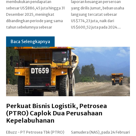
membukukan pendapatan
laporan keuangan perseroan
sebesar US$886,45 juta hingga 31
yang dirilis Jumat, beban usaha
Desember 2025, meningkat
langsung tercatat sebesar
dibandingkan periode yang sama
US$774,23 juta, naik dari
tahun sebelumnya sebesar
US$600,52 juta pada 2024....
Baca Selengkapnya
Perkuat Bisnis Logistik, Petrosea
(PTRO) Caplok Dua Perusahaan
Kepelabuhanan
EBuzz - PT Petrosea Tbk (PTRO)
Samudera (NAS), pada 24 Februari