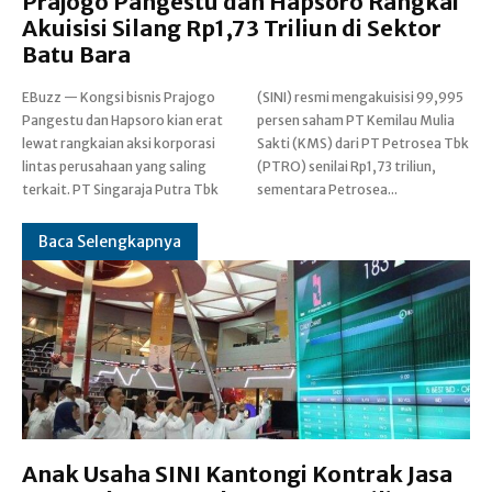
Prajogo Pangestu dan Hapsoro Rangkai
Akuisisi Silang Rp1,73 Triliun di Sektor
Batu Bara
EBuzz — Kongsi bisnis Prajogo
(SINI) resmi mengakuisisi 99,995
Pangestu dan Hapsoro kian erat
persen saham PT Kemilau Mulia
lewat rangkaian aksi korporasi
Sakti (KMS) dari PT Petrosea Tbk
lintas perusahaan yang saling
(PTRO) senilai Rp1,73 triliun,
terkait. PT Singaraja Putra Tbk
sementara Petrosea...
Baca Selengkapnya
Anak Usaha SINI Kantongi Kontrak Jasa