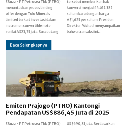
EBuzz - PT Petrosea Tbk (PTRO)
tersebut memberikan hak
menuntaskan proses binding
konversi menjadi 14.615.385
offer dengan Tolu Minerals
saham baru dengan harga
Limited terkait investasi dalam
A$1,625 per saham. Presiden
instrumen convertible note
Direktur Michael menyampaikan
senilai A$23,75 juta. Surat utang
bahwa transaksi ini...
Baca Selengkapnya
Emiten Prajogo (PTRO) Kantongi
Pendapatan US$886,45 Juta di 2025
EBuzz - PT Petrosea Tbk (PTRO)
US$690,81 juta. Berdasarkan