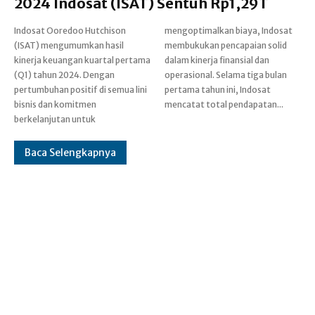
2024 Indosat (ISAT) Sentuh Rp1,29T
Indosat Ooredoo Hutchison
mengoptimalkan biaya, Indosat
(ISAT) mengumumkan hasil
membukukan pencapaian solid
kinerja keuangan kuartal pertama
dalam kinerja finansial dan
(Q1) tahun 2024. Dengan
operasional. Selama tiga bulan
pertumbuhan positif di semua lini
pertama tahun ini, Indosat
bisnis dan komitmen
mencatat total pendapatan...
berkelanjutan untuk
Baca Selengkapnya