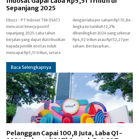
Indosat Gapai Laba Rp5,51 Triliun di
Sepanjang 2025
EBuzz - PT Indosat Tbk (ISAT)
dengan laba per saham Rp170,84.
mencatat kinerja positif
Angka ini tumbuh 12,2%
sepanjang 2025. Laba tahun
dibandingkan 2024 yang sebesar
berjalan yang dapat diatribusikan
Rp4,92 triliun atau Rp152,27 per
kepada pemilik entitas induk
saham. Berdasarkan...
mencapai Rp5,51 triliun, setara
Baca Selengkapnya
Pelanggan Capai 100,8 Juta, Laba Q1-