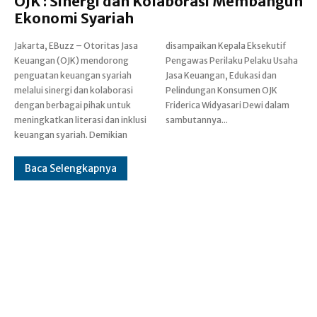
OJK : Sinergi dan Kolaborasi Membangun
Ekonomi Syariah
Jakarta, EBuzz – Otoritas Jasa
disampaikan Kepala Eksekutif
Keuangan (OJK) mendorong
Pengawas Perilaku Pelaku Usaha
penguatan keuangan syariah
Jasa Keuangan, Edukasi dan
melalui sinergi dan kolaborasi
Pelindungan Konsumen OJK
dengan berbagai pihak untuk
Friderica Widyasari Dewi dalam
meningkatkan literasi dan inklusi
sambutannya...
keuangan syariah. Demikian
Baca Selengkapnya