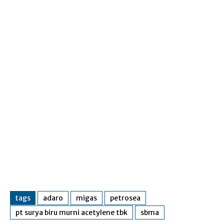
tags
adaro
migas
petrosea
pt surya biru murni acetylene tbk
sbma