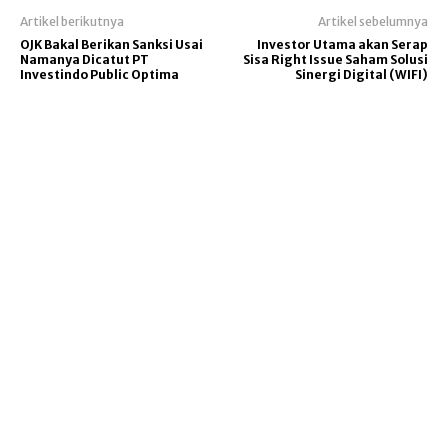
Artikel berikutnya
Artikel sebelumnya
OJK Bakal Berikan Sanksi Usai
Investor Utama akan Serap
Namanya Dicatut PT
Sisa Right Issue Saham Solusi
Investindo Public Optima
Sinergi Digital (WIFI)