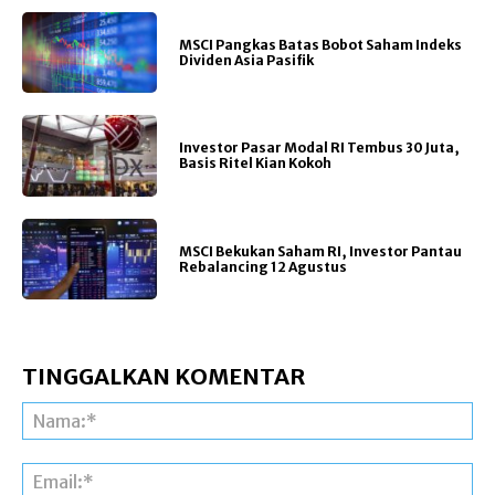
MSCI Pangkas Batas Bobot Saham Indeks
Dividen Asia Pasifik
Investor Pasar Modal RI Tembus 30 Juta,
Basis Ritel Kian Kokoh
MSCI Bekukan Saham RI, Investor Pantau
Rebalancing 12 Agustus
TINGGALKAN KOMENTAR
Na
Ema