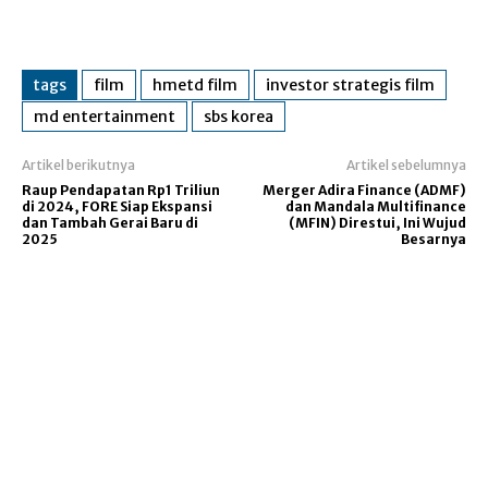
tags
film
hmetd film
investor strategis film
md entertainment
sbs korea
Artikel berikutnya
Artikel sebelumnya
Raup Pendapatan Rp1 Triliun
Merger Adira Finance (ADMF)
di 2024, FORE Siap Ekspansi
dan Mandala Multifinance
dan Tambah Gerai Baru di
(MFIN) Direstui, Ini Wujud
2025
Besarnya