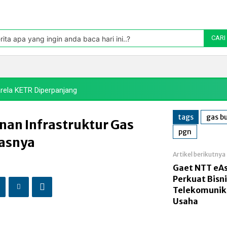
Pasar
oleh TradingView
rita apa yang ingin anda baca hari ini..?
CARI
Politik
Pasar Modal
Manufaktur
Energi
Makr
rela KETR Diperpanjang
tags
gas b
an Infrastruktur Gas
pgn
tasnya
Artikel berikutnya
Gaet NTT eAs
Perkuat Bisni
Telekomunik
Usaha