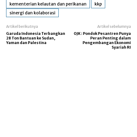
kementerian kelautan dan perikanan
kkp
sinergi dan kolaborasi
Artikel berikutnya
Artikel sebelumnya
Garuda Indonesia Terbangkan
OJK : Pondok Pesantren Punya
28 Ton Bantuan ke Sudan,
Peran Penting dalam
Yaman dan Palestina
Pengembangan Ekonomi
Syariah RI