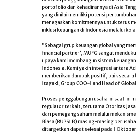
portofolio dan kehadirannya di Asia Teng
yang dinilai memiliki potensi pertumbuh
menegaskan komitmennya untuk terus 
inklusi keuangan di Indonesia melalui kola
“Sebagai grup keuangan global yang memil
financial partner’, MUFG sangat mendukun
upaya kami membangun sistem keuangan ya
Indonesia. Kami yakin integrasi antara A
memberikan dampak positif, baik secara b
Itagaki, Group COO-I and Head of Globa
Proses penggabungan usaha ini saat ini 
regulator terkait, terutama Otoritas Jas
dari pemegang saham melalui mekanism
Biasa (RUPSLB) masing-masing perusaha
ditargetkan dapat selesai pada 1 Oktobe