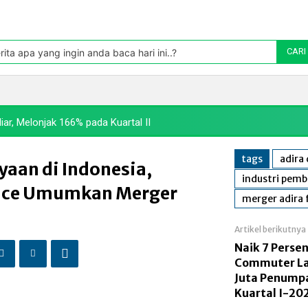
Pasar
oleh TradingView
rita apa yang ingin anda baca hari ini..?
CARI
Politik
Pasar Modal
Manufaktur
Energi
Makr
iar, Melonjak 166% pada Kuartal II
tags
adira
aan di Indonesia,
industri pemb
nce Umumkan Merger
merger adira 
Artikel berikutnya
Naik 7 Persen
Commuter La
Juta Penump
Kuartal I-20