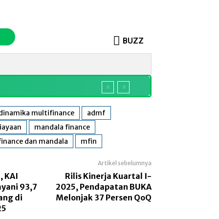
BUZZ
o
Sosok
More
 dinamika multifinance
admf
iayaan
mandala finance
finance dan mandala
mfin
Artikel sebelumnya
, KAI
Rilis Kinerja Kuartal I-
yani 93,7
2025, Pendapatan BUKA
ang di
Melonjak 37 Persen QoQ
25