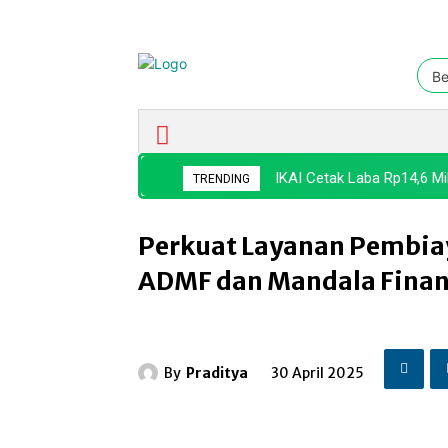
Be
Ekonomi & Bisnis
Nasional
IKAI Cetak Laba Rp14,6 Mil
TRENDING
Perkuat Layanan Pembiay
ADMF dan Mandala Fina
By
Praditya
30 April 2025