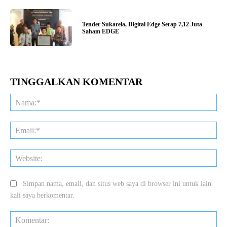
Tender Sukarela, Digital Edge Serap 7,12 Juta
Saham EDGE
TINGGALKAN KOMENTAR
Na
Ema
Web
Simpan nama, email, dan situs web saya di browser ini untuk lain
kali saya berkomentar.