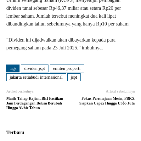
Umum Pemegang Saham (RUPS) menyetujui pembagian
dividen tunai sebesar Rp46,37 miliar atau setara Rp20 per
lembar saham. Jumlah tersebut meningkat dua kali lipat
dibandingkan tahun sebelumnya yang hanya Rp10 per saham.
“Dividen ini dijadwalkan akan dibayarkan kepada para
pemegang saham pada 23 Juli 2025,” imbuhnya.
tags
dividen jspt
emiten properti
jakarta setiabudi internasional
jspt
Artikel berikutnya
Artikel sebelumnya
Masih Tahap Kajian, BEI Pastikan
Fokus Peremajaan Mesin, PBRX
Jam Perdagangan Belum Berubah
Siapkan Capex Hingga US$5 Juta
Hingga Akhir Tahun
Terbaru