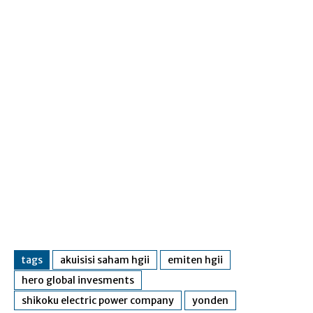
tags
akuisisi saham hgii
emiten hgii
hero global invesments
shikoku electric power company
yonden