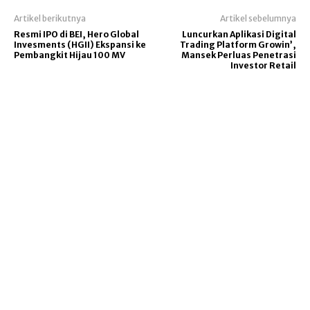
Artikel berikutnya
Artikel sebelumnya
Resmi IPO di BEI, Hero Global
Luncurkan Aplikasi Digital
Invesments (HGII) Ekspansi ke
Trading Platform Growin’,
Pembangkit Hijau 100 MV
Mansek Perluas Penetrasi
Investor Retail