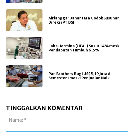
Airlangga: Danantara Godok Susunan
Direksi PT DSI
Laba Hermina (HEAL) Susut 14% meski
Pendapatan Tumbuh 6,5%
Pan Brothers Rugi US$5,19 Juta di
Semester I meski Penjualan Naik
TINGGALKAN KOMENTAR
Na