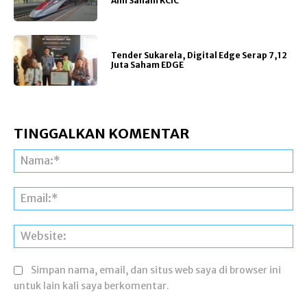
Alih Saham KCIC
Tender Sukarela, Digital Edge Serap 7,12
Juta Saham EDGE
TINGGALKAN KOMENTAR
Na
Ema
Web
Simpan nama, email, dan situs web saya di browser ini
untuk lain kali saya berkomentar.