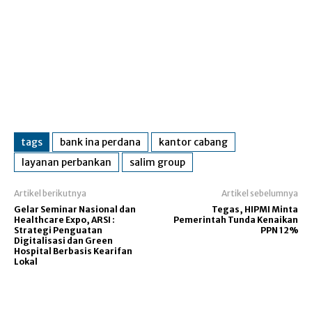
tags
bank ina perdana
kantor cabang
layanan perbankan
salim group
Artikel berikutnya
Artikel sebelumnya
Gelar Seminar Nasional dan
Tegas, HIPMI Minta
Healthcare Expo, ARSI :
Pemerintah Tunda Kenaikan
Strategi Penguatan
PPN 12%
Digitalisasi dan Green
Hospital Berbasis Kearifan
Lokal