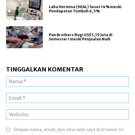
Laba Hermina (HEAL) Susut 14% meski
Pendapatan Tumbuh 6,5%
Pan Brothers Rugi US$5,19 Juta di
Semester I meski Penjualan Naik
TINGGALKAN KOMENTAR
Na
Ema
Web
Simpan nama, email, dan situs web saya di browser ini