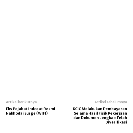
Artikel berikutnya
Artikel sebelumnya
Eks Pejabat Indosat Resmi
KCIC Melakukan Pembayaran
Nakhodai Surge (WIFI)
Selama Hasil Fisik Pekerjaan
dan Dokumen Lengkap Telah
Diverifikasi