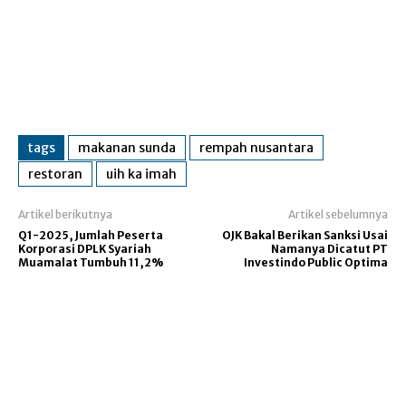
tags
makanan sunda
rempah nusantara
restoran
uih ka imah
Artikel berikutnya
Artikel sebelumnya
Q1-2025, Jumlah Peserta
OJK Bakal Berikan Sanksi Usai
Korporasi DPLK Syariah
Namanya Dicatut PT
Muamalat Tumbuh 11,2%
Investindo Public Optima