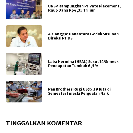
UNSP Rampungkan Private Placement,
Raup Dana Rp4,35 Triliun
Airlangga: Danantara Godok Susunan
Direksi PT DSI
Laba Hermina (HEAL) Susut 14% meski
Pendapatan Tumbuh 6,5%
Pan Brothers Rugi US$5,19 Juta di
Semester I meski Penjualan Naik
TINGGALKAN KOMENTAR
Na