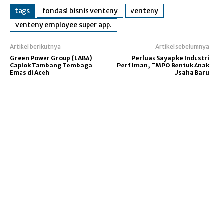
tags
fondasi bisnis venteny
venteny
venteny employee super app.
Artikel berikutnya
Artikel sebelumnya
Green Power Group (LABA)
Perluas Sayap ke Industri
Caplok Tambang Tembaga
Perfilman, TMPO Bentuk Anak
Emas di Aceh
Usaha Baru