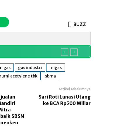
BUZZ
o
Sosok
More
n gas
gas industri
migas
murni acetylene tbk
sbma
Artikel sebelumnya
jualan
Sari Roti Lunasi Utang
andiri
ke BCA Rp500 Miliar
Mitra
rbaik SBSN
emenkeu