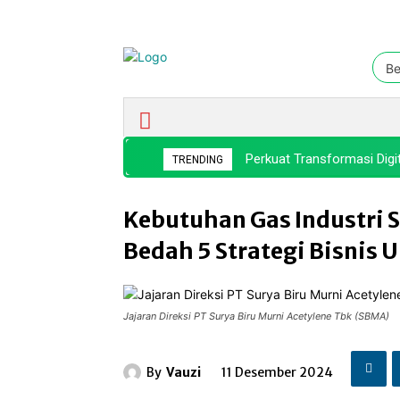
Be
Ekonomi & Bisnis
Nasional
Perkuat Transformasi Digi
TRENDING
Kebutuhan Gas Industri 
Bedah 5 Strategi Bisnis
Jajaran Direksi PT Surya Biru Murni Acetylene Tbk (SBMA)
By
Vauzi
11 Desember 2024