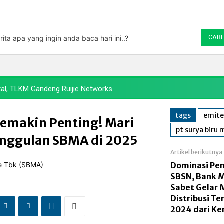
Pasar
oleh TradingView
rita apa yang ingin anda baca hari ini..?
CARI
Politik
Pasar Modal
Manufaktur
Energi
Makr
tal, TLKM Gandeng Ruijie Networks
tags
emite
Semakin Penting! Mari
pt surya biru 
 Unggulan SBMA di 2025
Artikel berikutnya
Dominasi Pen
SBSN, Bank M
Sabet Gelar 
Distribusi Te
2024 dari K