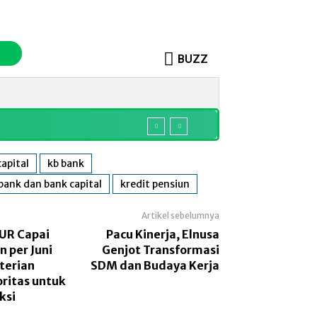
BUZZ
o
Sosok
More
apital
kb bank
bank dan bank capital
kredit pensiun
Artikel sebelumnya
UR Capai
Pacu Kinerja, Elnusa
n per Juni
Genjot Transformasi
terian
SDM dan Budaya Kerja
ritas untuk
ksi