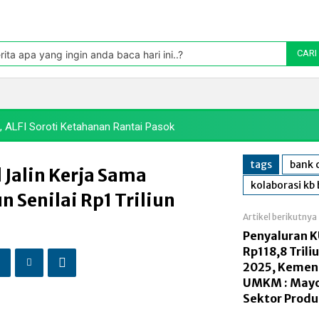
Pasar
oleh TradingView
rita apa yang ingin anda baca hari ini..?
CARI
Politik
Pasar Modal
Manufaktur
Energi
Makr
 ALFI Soroti Ketahanan Rantai Pasok
tags
bank c
 Jalin Kerja Sama
kolaborasi kb 
 Senilai Rp1 Triliun
Artikel berikutnya
Penyaluran K
Rp118,8 Triliu
2025, Kemen
UMKM : Mayo
Sektor Produ