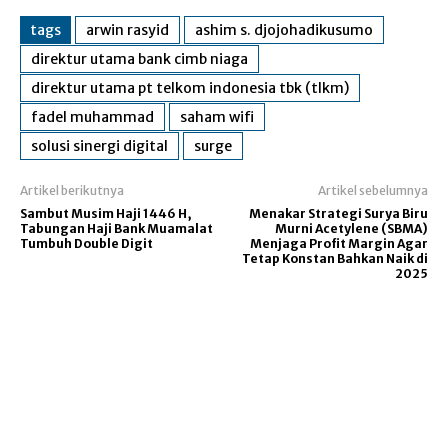
tags
arwin rasyid
ashim s. djojohadikusumo
direktur utama bank cimb niaga
direktur utama pt telkom indonesia tbk (tlkm)
fadel muhammad
saham wifi
solusi sinergi digital
surge
Artikel berikutnya
Artikel sebelumnya
Sambut Musim Haji 1446 H,
Menakar Strategi Surya Biru
Tabungan Haji Bank Muamalat
Murni Acetylene (SBMA)
Tumbuh Double Digit
Menjaga Profit Margin Agar
Tetap Konstan Bahkan Naik di
2025