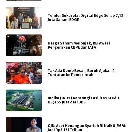
Tender Sukarela, Digital Edge Serap 7,12
Juta Saham EDGE
Harga Saham Melonjak, BEI Awasi
Pergerakan CBPE dan IATA
Tak Ada Demo Besar, Buruh Ajukan 4
Tuntutan ke Pemerintah
Indika (INDY) Kantongi Fasilitas Kredit
US$155 Juta dari DBS
OJK: Aset Keuangan Syariah RI Naik 8,56%
Jadi Rp3.131 Triliun