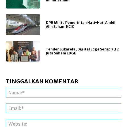
Miliar Saham
DPR Minta Pemerintah Hati-Hati Ambil
Alih Saham KCIC
Tender Sukarela, Digital Edge Serap 7,12
Juta Saham EDGE
TINGGALKAN KOMENTAR
Na
Ema
Web