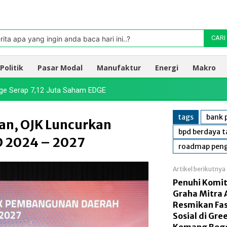
Pasar
oleh TradingView
rita apa yang ingin anda baca hari ini..?
CARI
Politik
Pasar Modal
Manufaktur
Energi
Makro
Edge Serap 7,12 Juta Saham EDGE
tags
bank 
an, OJK Luncurkan
bpd berdaya 
 2024 – 2027
roadmap peng
Artikel berikutnya
Penuhi Komi
Graha Mitra 
Resmikan Fas
Sosial di Gre