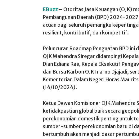
EBuzz
– Otoritas Jasa Keuangan (OJK) 
Pembangunan Daerah (BPD) 2024-2027,
acuan bagi seluruh pemangku kepenting
resilient, kontributif, dan kompetitif.
Peluncuran Roadmap Penguatan BPD ini d
OJK Mahendra Siregar didampingi Kepal
Dian Ediana Rae, Kepala Eksekutif Penga
dan Bursa Karbon OJK Inarno Djajadi, ser
Kementerian Dalam Negeri Horas Maurits P
(14/10/2024).
Ketua Dewan Komisioner OJK Mahendra S
ketidakpastian global baik secara geopol
perekonomian domestik penting untuk t
sumber-sumber perekonomian baru di da
bertumbuh akan menjadi dasar pertumbu