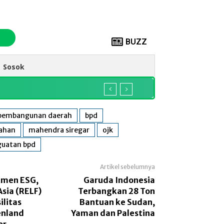
BUZZ
Sosok
pembangunan daerah
bpd
tahan
mahendra siregar
ojk
uatan bpd
Artikel sebelumnya
tmen ESG,
Garuda Indonesia
Asia (RELF)
Terbangkan 28 Ton
ilitas
Bantuan ke Sudan,
enland
Yaman dan Palestina