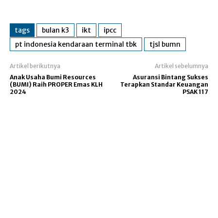
tags
bulan k3
ikt
ipcc
pt indonesia kendaraan terminal tbk
tjsl bumn
Artikel berikutnya
Artikel sebelumnya
Anak Usaha Bumi Resources
Asuransi Bintang Sukses
(BUMI) Raih PROPER Emas KLH
Terapkan Standar Keuangan
2024
PSAK 117