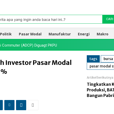
Pasar
oleh TradingView
rita apa yang ingin anda baca hari ini..?
CARI
Politik
Pasar Modal
Manufaktur
Energi
Makro
dhi Commuter (ADCP) Diguagt PKPU
tags
bursa
h Investor Pasar Modal
pasar modal s
 5%
Artikel berikutnya
Tingkatkan K
Produksi, BA
Bangun Pabri