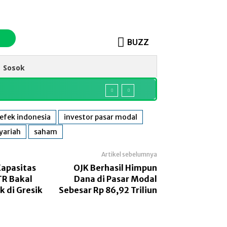
BUZZ
Sosok
 efek indonesia
investor pasar modal
yariah
saham
Artikel sebelumnya
apasitas
OJK Berhasil Himpun
TR Bakal
Dana di Pasar Modal
k di Gresik
Sebesar Rp 86,92 Triliun