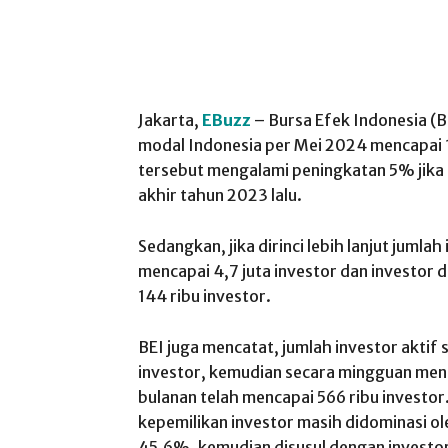
Jakarta,
EBuzz
– Bursa Efek Indonesia (B
modal Indonesia per Mei 2024 mencapai 1
tersebut mengalami peningkatan 5% jika
akhir tahun 2023 lalu.
Sedangkan, jika dirinci lebih lanjut jumla
mencapai 4,7 juta investor dan investor 
144 ribu investor.
BEI juga mencatat, jumlah investor aktif 
investor, kemudian secara mingguan menc
bulanan telah mencapai 566 ribu investor.
kepemilikan investor masih didominasi ol
45,6%, kemudian disusul dengan investor