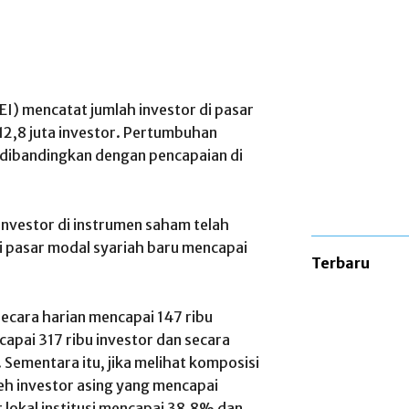
EI) mencatat jumlah investor di pasar
2,8 juta investor. Pertumbuhan
 dibandingkan dengan pencapaian di
h investor di instrumen saham telah
di pasar modal syariah baru mencapai
Terbaru
secara harian mencapai 147 ribu
apai 317 ribu investor dan secara
 Sementara itu, jika melihat komposisi
eh investor asing yang mencapai
 lokal institusi mencapai 38,8% dan