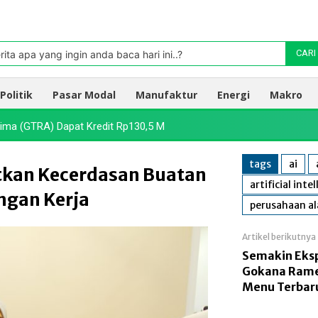
Pasar
oleh TradingView
rita apa yang ingin anda baca hari ini..?
CARI
Politik
Pasar Modal
Manufaktur
Energi
Makro
ima (GTRA) Dapat Kredit Rp130,5 M
tags
ai
kan Kecerdasan Buatan
artificial inte
ngan Kerja
perusahaan al
Artikel berikutnya
Semakin Eksp
Gokana Rame
Menu Terbar