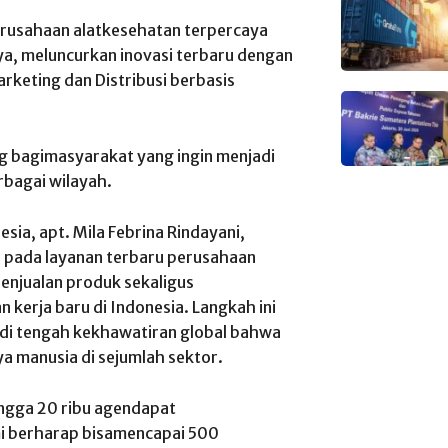
rusahaan alatkesehatan terpercaya
a, meluncurkan inovasi terbaru dengan
arketing dan Distribusi berbasis
g bagimasyarakat yang ingin menjadi
rbagai wilayah.
ia, apt. Mila Febrina Rindayani,
I pada layanan terbaru perusahaan
enjualan produk sekaligus
kerja baru di Indonesia. Langkah ini
 di tengah kekhawatiran global bahwa
a manusia di sejumlah sektor.
ingga 20 ribu agendapat
ami berharap bisamencapai 500