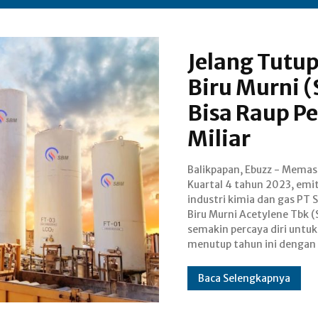
Jelang Tutu
Biru Murni 
Bisa Raup P
Miliar
Balikpapan, Ebuzz - Mema
catatan positif signifikan. 
Kuartal 4 tahun 2023, emi
Dwiyanti Direktur Utama S
industri kimia dan gas PT 
mengatakan bahwa perse
Biru Murni Acetylene Tbk 
telah mematok pertum
semakin percaya diri untuk
menutup tahun ini dengan
Baca Selengkapnya