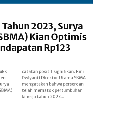
p Tahun 2023, Surya
(SBMA) Kian Optimis
endapatan Rp123
sukk
Rini
ten
BMA
Surya
roan
(SBMA)
buhan
kinerja tahun 2023...