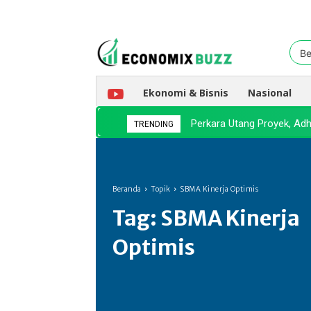
Be
Ekonomi & Bisnis
Nasional
Perkara Utang Proyek, A
TRENDING
Beranda
Topik
SBMA Kinerja Optimis
Tag:
SBMA Kinerja
Optimis