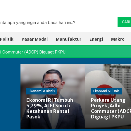
Pasar
oleh TradingView
rita apa yang ingin anda baca hari ini..?
CARI
Politik
Pasar Modal
Manufaktur
Energi
Makro
dhi Commuter (ADCP) Diguagt PKPU
Ekonomi & Bisnis
Ekonomi & Bisnis
Ekonomi RI Tumbuh
Perkara Utang
5,29%, ALFI Soroti
Proyek, Adhi
Ketahanan Rantai
Commuter (ADC
Pasok
Diguagt PKPU