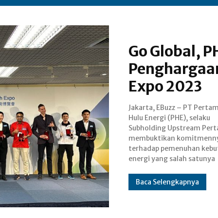
Go Global, 
Penghargaan
Expo 2023
Jakarta, EBuzz – PT Perta
pengelolaan mature field
Hulu Energi (PHE), selaku
aset. Menjawab tantangan itu,
Subholding Upstream Pert
PHE terus melakukan i
membuktikan komitmenn
pengelolaan mature asset. Inov
terhadap pemenuhan kebu
tersebut menjadi unggul
energi yang salah satunya
Baca Selengkapnya