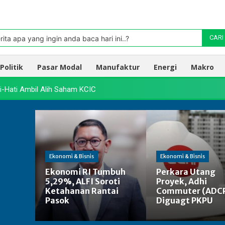
Pasar
oleh TradingView
rita apa yang ingin anda baca hari ini..?
CARI
Politik
Pasar Modal
Manufaktur
Energi
Makro
i-Hati Ambil Alih Saham KCIC
Ekonomi & Bisnis
Ekonomi & Bisnis
Ekonomi RI Tumbuh
Perkara Utang
5,29%, ALFI Soroti
Proyek, Adhi
Ketahanan Rantai
Commuter (ADC
Pasok
Diguagt PKPU