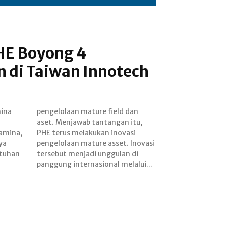
PHE Boyong 4
 di Taiwan Innotech
mina
 dan
amina,
novasi
ya
asi
tuhan
an di
panggung internasional melalui...