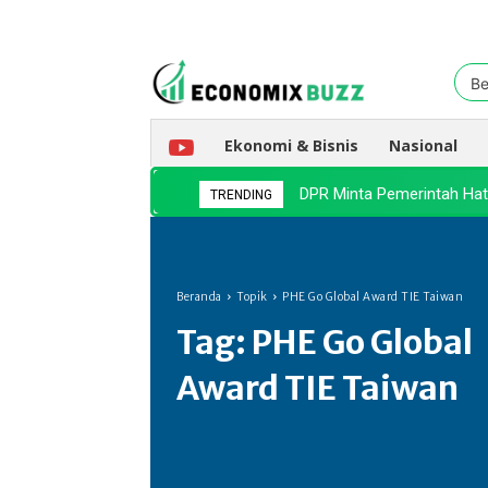
Be
Ekonomi & Bisnis
Nasional
DPR Minta Pemerintah Hat
TRENDING
Beranda
Topik
PHE Go Global Award TIE Taiwan
Tag:
PHE Go Global
Award TIE Taiwan