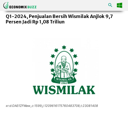
Q1-2024, Penjualan Bersih Wismilak Anjlok 9,7
Persen Jadi Rp 1,08 Triliun
xr:d:DAEfZFWaw_c:1599,j:1209616175760483708,t:23081408