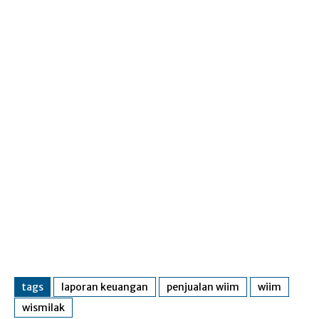
tags
laporan keuangan
penjualan wiim
wiim
wismilak