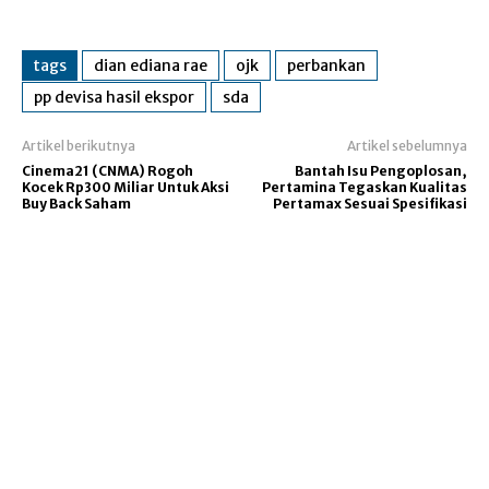
tags
dian ediana rae
ojk
perbankan
pp devisa hasil ekspor
sda
Artikel berikutnya
Artikel sebelumnya
Cinema21 (CNMA) Rogoh
Bantah Isu Pengoplosan,
Kocek Rp300 Miliar Untuk Aksi
Pertamina Tegaskan Kualitas
Buy Back Saham
Pertamax Sesuai Spesifikasi