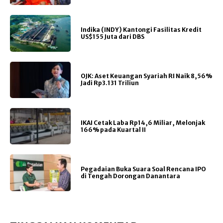
Indika (INDY) Kantongi Fasilitas Kredit
US$155 Juta dari DBS
OJK: Aset Keuangan Syariah RI Naik 8,56%
Jadi Rp3.131 Triliun
IKAI Cetak Laba Rp14,6 Miliar, Melonjak
166% pada Kuartal II
Pegadaian Buka Suara Soal Rencana IPO
di Tengah Dorongan Danantara